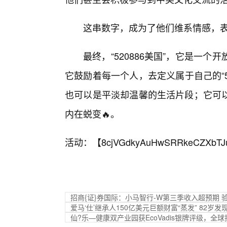
这串数字，成为了他们维系情感，
最终，“520886美国”，它是一
它鼓励着每一个人，去定义属于自己的“5
也可以是平淡却温馨的生活片段；它可
内在蜕变🔥。
活动：【
8cjVGdkyAuHwSRRkeCZXbTJ
招商{证}券国际：小马智行-W第三季收入超预期 验证
爱马‘仕’继承人150亿美元巨额财富“蒸发” 82岁发
仙?乐—健康双产业园获EcoVadis银牌评级，全球