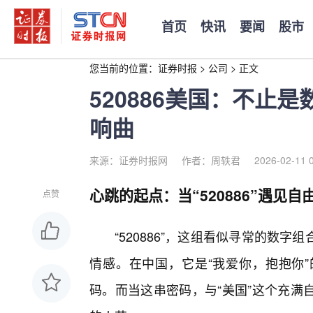
首页
快讯
要闻
股市
您当前的位置：
证券时报
>
公司
>
正文
520886美国：不止
响曲
来源：证券时报网
作者：周轶君
2026-02-11 
心跳的起点：当“520886”遇见自
点赞
“520886”，这组看似寻常的数
情感。在中国，它是“我爱你，抱抱你
码。而当这串密码，与“美国”这个充满