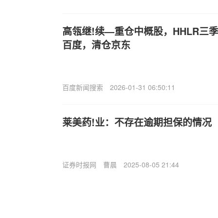
高瓴继!续—重仓中概股，HHLR三
百度，清仓京东
百度新闻搜索
2026-01-31 06:50:11
莱美药!业：不存在逾期担保的情况
证券时报网
曹晨
2025-08-05 21:44