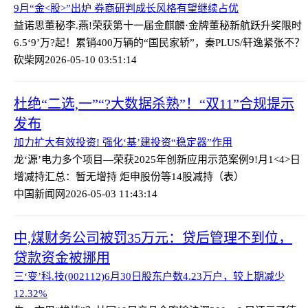
9月“金<股>”出炉 券商研判成长风格有望继续占优
益诺思董秘李.燕!荣获第十一届金麒麟·金牌董秘新航跃升奖
限时
6.5‘9’万?起！累销400万辆的“国民家轿”，秦PLUS/轩逸紧张不？
砍柴网
2026-05-10 03:51:14
杜绝“二选,一”“?大数据杀熟”！“双11”合规提示
发布
加力扩大有效投资! 强化‘基’建投资“稳定器”作用
龙‘源’电力多个项目—荣获2025年创新应用示范案例
9!月1<4>日
增减持汇总：暂无增持 炬申股份等14股减持（表）
中国新闻网
2026-05-03 11:43:14
中,煤财务公司被罚35万元：贷后管理不到位，
贷款资金被挪用
三‘变’科.技(002112)6月30日股东户数4.23万户，较上期减少
12.32%