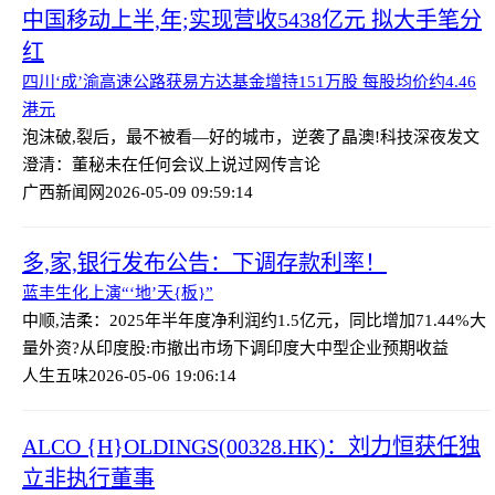
中国移动上半,年;实现营收5438亿元 拟大手笔分
红
四川‘成’渝高速公路获易方达基金增持151万股 每股均价约4.46
港元
泡沫破,裂后，最不被看—好的城市，逆袭了
晶澳!科技深夜发文
澄清：董秘未在任何会议上说过网传言论
广西新闻网
2026-05-09 09:59:14
多,家,银行发布公告：下调存款利率！
蓝丰生化上演“‘地’天{板}”
中顺,洁柔：2025年半年度净利润约1.5亿元，同比增加71.44%
大
量外资?从印度股:市撤出市场下调印度大中型企业预期收益
人生五味
2026-05-06 19:06:14
ALCO {H}OLDINGS(00328.HK)：刘力恒获任独
立非执行董事