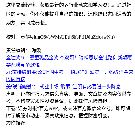
这里交流经验，获取最新的🔥行业动态和学习资讯。通过社
区的互动，你不仅能提升自己的知识，还能结识志同道合的
朋友，共同成😎长。
校对：黄耀明(mC6ybWMsUEtjt6hbPtHJduZcjeawNh)
责任编辑： 海霞
金瞳奖!+—婴童乳品金奖 夺双冠！瑞哺恩以全链路创新颠覆
婴配粉竞争逻辑
21:家持牌消金:公司“期中考”：招联净利润第一，蚂蚁消金营
收破百亿
美!联储鲍曼‘：’就业市场“脆弱”证明有必要进一步降息
声明：证券时报力求信息真实、准确，文章提及内容仅供参
考，不构成实质性投资建议，据此操作风险自担
下载"证券时报"官方APP，或关注官方微信公众号，即可随
时了解股市动态，洞察政策信息，把握财富机会。
为你推荐