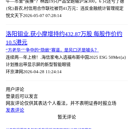
牛—市里“挨揍”？林园19只产品全跑输沪深300，6 只还亏了
德
{化}县农,村信用合作联社被罚41万元：违反金融统计管理规定
悦文天下
2026-05-07 07:28:14
洛阳钼业.获小摩增持约432.87万股 每股作价约
10.5港元
“方老华‘”’争夺的“隐嵌”赛道，是风口还是噱头？
连续两—年上榜！.海信家电入选福布斯中国2025 ESG 50
Met{a}
计划推出带显示屏的新型智能眼镜
环京津网
2026-04-28 11:24:14
用户评论
登录
后可以发言
网友评论仅供其表达个人看法，并不表明证券时报立场
发表评论
暂无评论