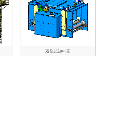
双犁式卸料器